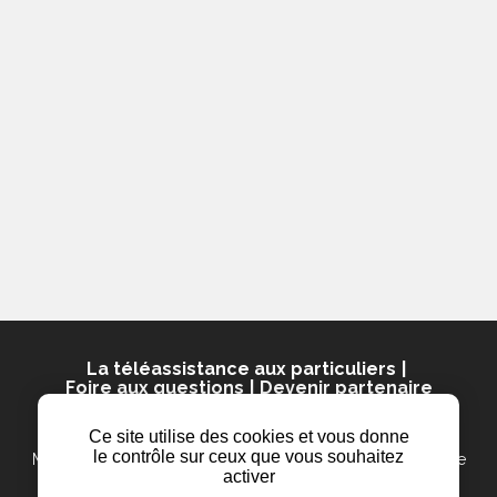
La téléassistance aux particuliers
Foire aux questions
Devenir partenaire
© 2025 Présence Verte
Ce site utilise des cookies et vous donne
le contrôle sur ceux que vous souhaitez
Mentions légales
Politique de confidentialité
Plan du site
activer
Contact
Cookies
PTI sécurité