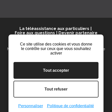
La téléassistance aux particuliers
Foire aux questions
Devenir partenaire
© 2025 Présence Verte
Ce site utilise des cookies et vous donne
le contrôle sur ceux que vous souhaitez
Mentions légales
Politique de confidentialité
Plan du site
activer
Contact
Cookies
PTI sécurité
Tout accepter
Tout refuser
LinkedIn
Contact
Personnaliser
Politique de confidentialité