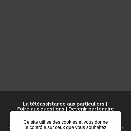
derrière le dispositif.
Les trois piliers du RGPD, c’est quoi
?
Transparence
— vos équipes savent tout.
Minimisation
— vous ne collectez que l’essentiel.
Sécurité
— vous protégez tout.
C’est la base d’une sécurité moderne et humaine.
Parce qu’un bon dispositif ne fait pas que sauver : il
respecte
.
La téléassistance aux particuliers
Foire aux questions
Devenir partenaire
© 2025 Présence Verte
Ce site utilise des cookies et vous donne
le contrôle sur ceux que vous souhaitez
Mentions légales
Politique de confidentialité
Plan du site