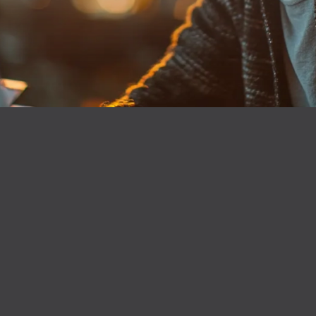
RGPD transforme la sécurité
des travailleurs isolés en démarche éthique et
bienveillante
AIPD obligatoire selon
la CNIL
préserver les données tout en sauvant des vies